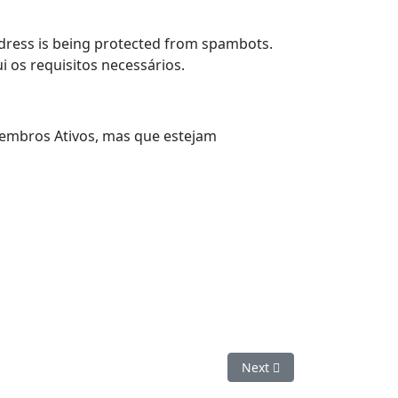
ddress is being protected from spambots.
 os requisitos necessários.
Membros Ativos, mas que estejam
Next article: Sobre o GIFA
Next