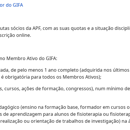
or do GIFA
as sócios da APF, com as suas quotas e a situação discipl
crição online.
omo Membro Ativo do GIFA:
vada, de pelo menos 1 ano completo (adquirida nos últimos
ea é obrigatória para todos os Membros Ativos);
os, cursos, ações de formação, congressos), num mínimo d
pedagógico (ensino na formação base, formador em cursos 
s de aprendizagem para alunos de fisioterapia ou fisiotera
alização ou orientação de trabalhos de investigação) na á