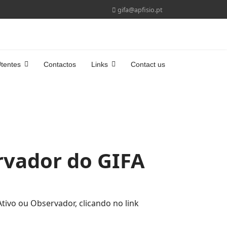
gifa@apfisio.pt
tentes
Contactos
Links
Contact us
rvador do GIFA
ivo ou Observador, clicando no link