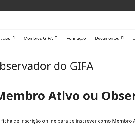
tícias
Membros GIFA
Formação
Documentos
U
bservador do GIFA
Membro Ativo ou Obse
icha de inscrição online para se inscrever como Membro At